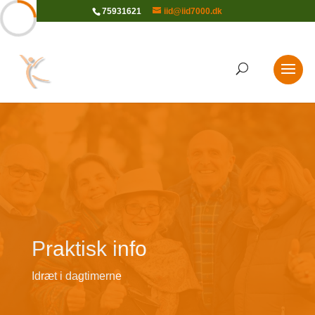
75931621
iid@iid7000.dk
Praktisk info
Idræt i dagtimerne