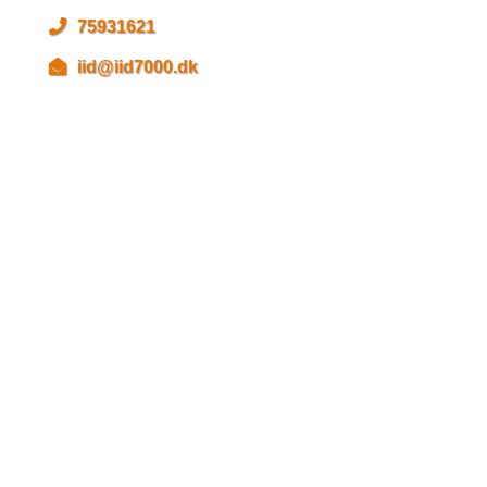
75931621
iid@iid7000.dk
Betalingsmuligheder
Cookie & Privatlivspolitik
Du kan følge os her
Hjemmesiden er drevet af
Conventus
i
samarbejde med
#dominoevers