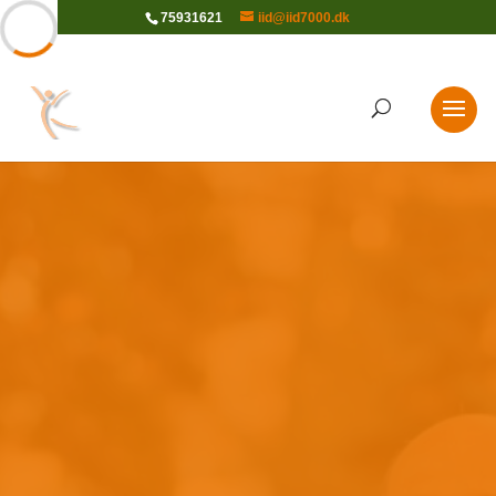
75931621
iid@iid7000.dk