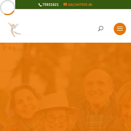
75931621
iid@iid7000.dk