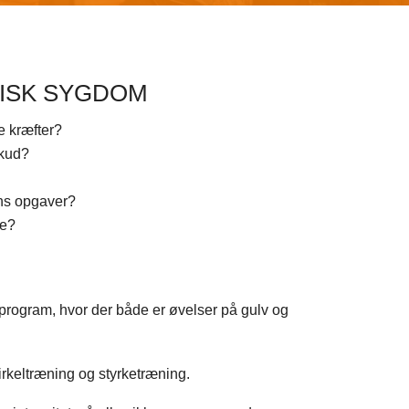
NISK SYGDOM
re kræfter?
skud?
gens opgaver?
e?​
program, hvor der både er øvelser på gulv og
irkeltræning og styrketræning.