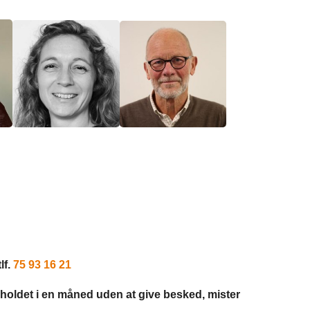
lf.
75 93 16 21
holdet i en måned uden at give besked, mister