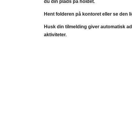
du din plads på holdet.
​Hent folderen på kontoret eller se den l
Husk din tilmelding giver automatisk adg
aktiviteter.
Idræt i dagtimerne
Vestre Ringvej 100
7000 Fredericia