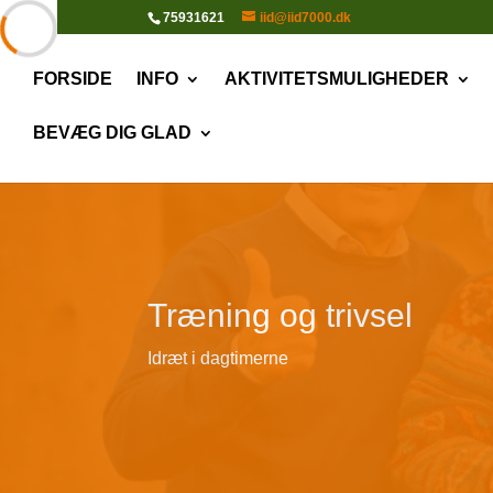
75931621
iid@iid7000.dk
FORSIDE
INFO
AKTIVITETSMULIGHEDER
BEVÆG DIG GLAD
Træning og trivsel
Idræt i dagtimerne