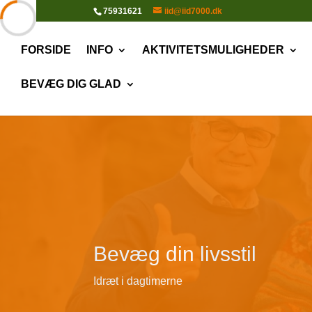
75931621
iid@iid7000.dk
FORSIDE
INFO
AKTIVITETSMULIGHEDER
BEVÆG DIG GLAD
Bevæg din livsstil
Idræt i dagtimerne