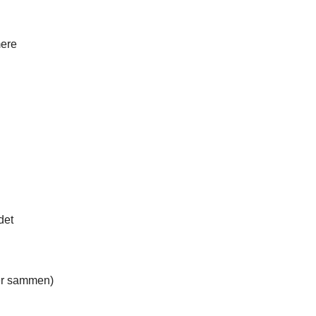
mere
det
aver sammen)