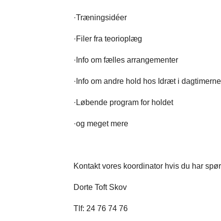
·​Træningsidéer
·​Filer fra teorioplæg
·​Info om fælles arrangementer
·​Info om andre hold hos Idræt i dagtimern
·​Løbende program for holdet
·​og meget mere
Kontakt vores koordinator hvis du har spørg
Dorte Toft Skov
Tlf: 24 76 74 76