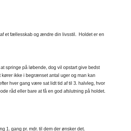
el af et fællesskab og ændre din livsstil. Holdet er en
t at springe på løbende, dog vil opstart give bedst
 kører ikke i begrænset antal uger og man kan
ter hver gang være sat lidt tid af til 3. halvleg, hvor
gode råd eller bare at få en god afslutning på holdet.
g 1. gang pr. mdr. til dem der ønsker det.