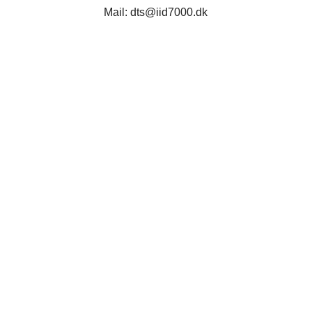
Mail: dts@iid7000.dk
Idræt i dagtimerne
Vestre Ringvej 100
7000 Fredericia
CVR: 19476146
75931621