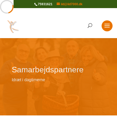
75931621
iid@iid7000.dk
Samarbejdspartnere
Idræt i dagtimerne