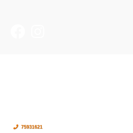
Idræt i dagtimerne
Vestre Ringvej 100
7000 Fredericia
CVR: 19476146
75931621